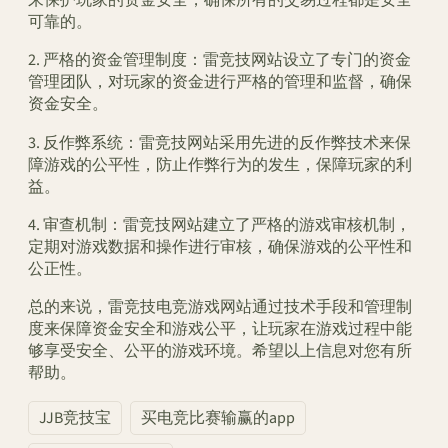
来保护玩家的资金安全，确保所有的交易过程都是安全
可靠的。
2. 严格的资金管理制度：雷竞技网站设立了专门的资金
管理团队，对玩家的资金进行严格的管理和监督，确保
资金安全。
3. 反作弊系统：雷竞技网站采用先进的反作弊技术来保
障游戏的公平性，防止作弊行为的发生，保障玩家的利
益。
4. 审查机制：雷竞技网站建立了严格的游戏审核机制，
定期对游戏数据和操作进行审核，确保游戏的公平性和
公正性。
总的来说，雷竞技电竞游戏网站通过技术手段和管理制
度来保障资金安全和游戏公平，让玩家在游戏过程中能
够享受安全、公平的游戏环境。希望以上信息对您有所
帮助。
JJB竞技宝
买电竞比赛输赢的app