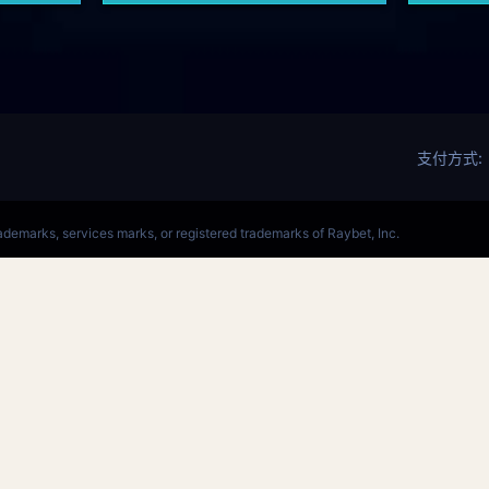
首页
雷竞技下注
雷竞技官网
雷竞技app下载