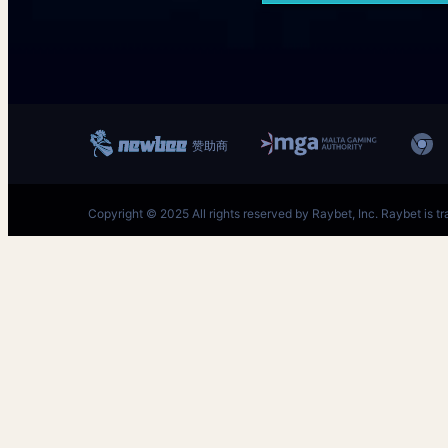
跳
至
内
2025英雄联盟(LOL)MSI季中冠军比赛
竞猜-lol押注官方网站
容