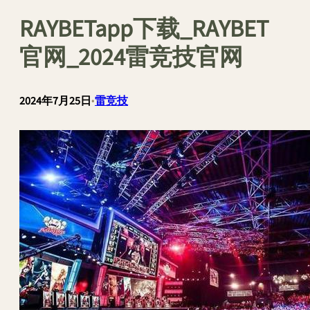
RAYBETapp下载_RAYBET
官网_2024雷竞技官网
2024年7月25日
•
雷竞技