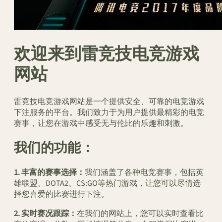
欢迎来到雷竞技电竞游戏
网站
雷竞技电竞游戏网站是一个提供安全、可靠的电竞游戏
下注服务的平台。我们致力于为用户提供最精彩的电竞
赛事，让您在游戏中感受无与伦比的乐趣和刺激。
我们的功能：
1. 丰富的赛事选择：
我们涵盖了各种电竞赛事，包括英
雄联盟、DOTA2、CS:GO等热门游戏，让您可以尽情选
择您喜爱的比赛进行下注。
2. 实时赛况跟踪：
在我们的网站上，您可以实时查看比