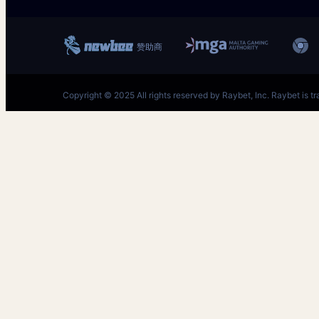
跳
至
内
2025英雄联盟(LOL)MSI季中冠军比赛
竞猜-lol押注官方网站
容