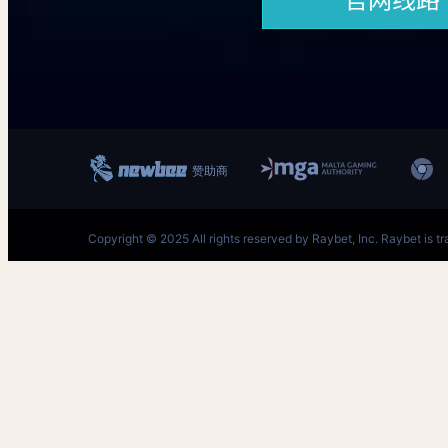
跳
至
内
2025英雄联盟(LOL)MSI季中冠军比赛
竞猜-lol押注官方网站
容