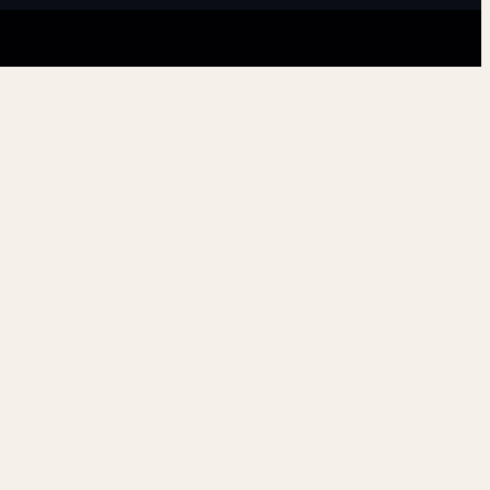
电竞赛事竞猜