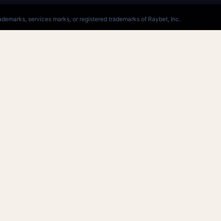
首页
雷竞技下注
雷竞技官网
雷竞技app下载
4英雄联盟全球总决赛