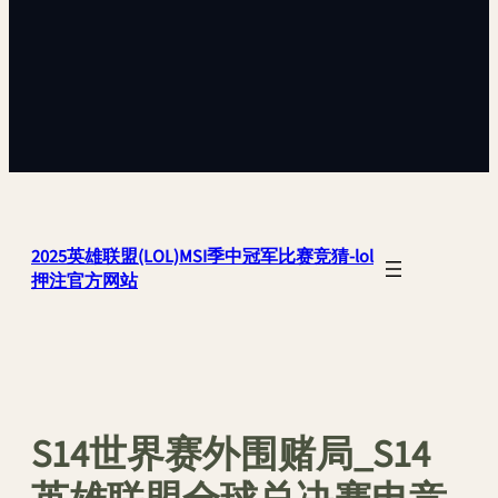
跳
至
内
2025英雄联盟(LOL)MSI季中冠军比赛竞猜-lol
容
押注官方网站
S14世界赛外围赌局_S14